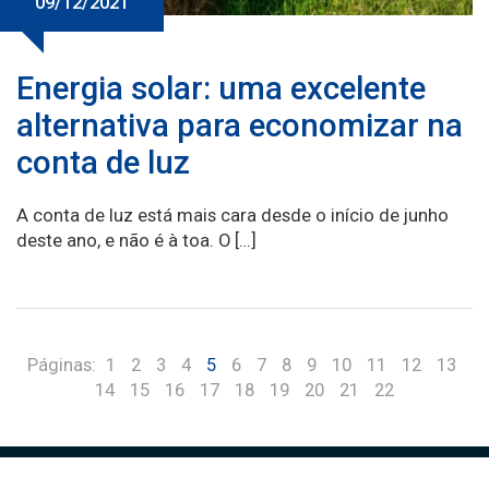
09/12/2021
Energia solar: uma excelente
alternativa para economizar na
conta de luz
A conta de luz está mais cara desde o início de junho
deste ano, e não é à toa. O […]
Páginas:
1
2
3
4
5
6
7
8
9
10
11
12
13
14
15
16
17
18
19
20
21
22