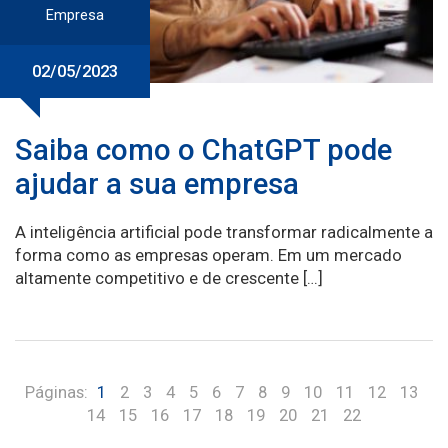
Empresa
02/05/2023
Saiba como o ChatGPT pode
ajudar a sua empresa
A inteligência artificial pode transformar radicalmente a
forma como as empresas operam. Em um mercado
altamente competitivo e de crescente […]
Páginas:
1
2
3
4
5
6
7
8
9
10
11
12
13
14
15
16
17
18
19
20
21
22