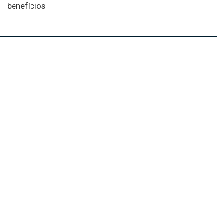
benefícios!
Comércio em Ação é desenvolvido pela equipe da CDL BH para ajudar
você a vender mais e melhor.