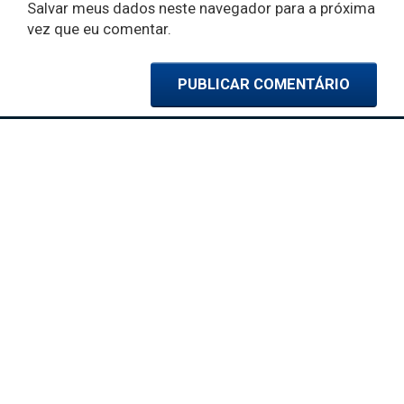
Salvar meus dados neste navegador para a próxima
vez que eu comentar.
Comércio em Ação é desenvolvido pela equipe da CDL BH para ajudar
você a vender mais e melhor.