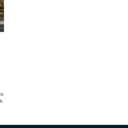
do
e,