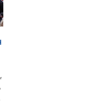
H
ar
O
s